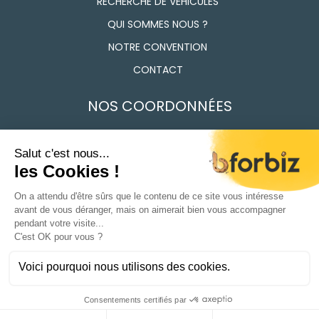
RECHERCHE DE VÉHICULES
QUI SOMMES NOUS ?
NOTRE CONVENTION
CONTACT
NOS COORDONNÉES
7 Route des Frères Lumière, 91160 Longjumeau
01 69 74 17 50
Du Lundi au vendredi 9h - 12h / 14h - 18h
CONDITIONS GÉNÉRALES DE VENTE
POLITIQUE DE CONFIDENTIALITÉ
MENTIONS LÉGALES
01 69 74 17 50
Ⓒ 2024 | TOUS DROITS RÉSERVÉS
AGENCE WEB
BFORBIZ