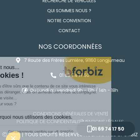
RECHERCHE DE VÉHICULES
QUI SOMMES NOUS ?
NOTRE CONVENTION
CONTACT
NOS COORDONNÉES
7 Route des Frères Lumière, 91160 Longjumeau
01 69 74 17 50
Du Lundi au vendredi 9h - 12h / 14h - 18h
CONDITIONS GÉNÉRALES DE VENTE
POLITIQUE DE CONFIDENTIALITÉ
MENTIONS LÉGALES
01 69 74 17 50
Ⓒ 2024 | TOUS DROITS RÉSERVÉS
AGENCE WEB
BFORBIZ