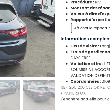
Procédure :
RIV
Montant des répara
Valeur à dire d'expe
Rapport d’expertise
Afficher le rapport
Informations complém
Lieu de visite :
Long
Frais de gardienna
DAYS FREE
Valiation offre :
L'
SOUMISE A L'ACCOR
VALIDATION DEFINIT
Coordonnées :
016
REF. 2601206 CLE OK RET
/ PAPIERS OK
L'enchère actuelle pour c