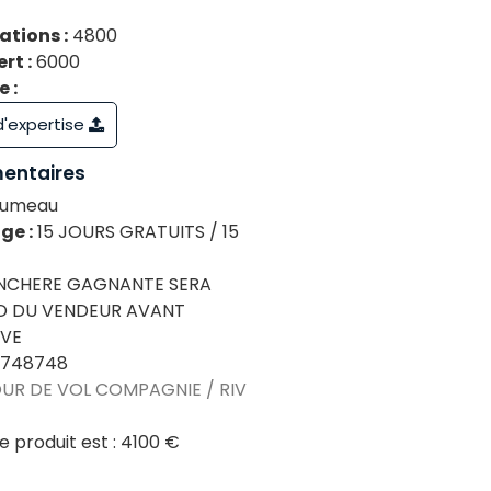
tions :
4800
rt :
6000
 :
 d'expertise
entaires
jumeau
ge :
15 JOURS GRATUITS / 15
ENCHERE GAGNANTE SERA
D DU VENDEUR AVANT
IVE
9748748
OUR DE VOL COMPAGNIE / RIV
e produit est :
4100 €