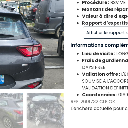
Procédure :
RSV VE
Montant des répara
Valeur à dire d'expe
Rapport d’expertise
Afficher le rapport
Informations complém
Lieu de visite :
LONG
Frais de gardienna
DAYS FREE
Valiation offre :
L'
SOUMISE A L'ACCOR
VALIDATION DEFINIT
Coordonnées :
016
REF. 2601732 CLE OK
L'enchère actuelle pour c