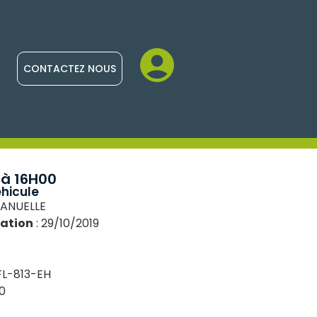
CONTACTEZ NOUS
 à 16H00
hicule
MANUELLE
lation
: 29/10/2019
FL-813-EH
0