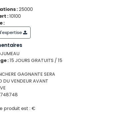
tions :
25000
rt :
10100
 :
 d'expertise
entaires
JUMEAU
ge :
15 JOURS GRATUITS / 15
ENCHERE GAGNANTE SERA
D DU VENDEUR AVANT
IVE
9748748
e produit est :
€