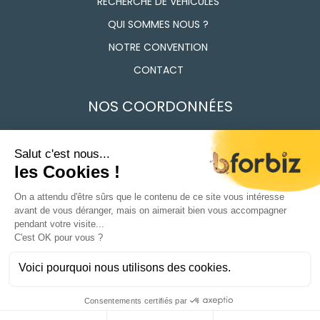
RECHERCHE DE VÉHICULES
QUI SOMMES NOUS ?
NOTRE CONVENTION
CONTACT
NOS COORDONNÉES
7 Route des Frères Lumière, 91160 Longjumeau
01 69 74 17 50
Du Lundi au vendredi 9h - 12h / 14h - 18h
CONDITIONS GÉNÉRALES DE VENTE
POLITIQUE DE CONFIDENTIALITÉ
MENTIONS LÉGALES
01 69 74 17 50
Ⓒ 2024 | TOUS DROITS RÉSERVÉS
AGENCE WEB
BFORBIZ